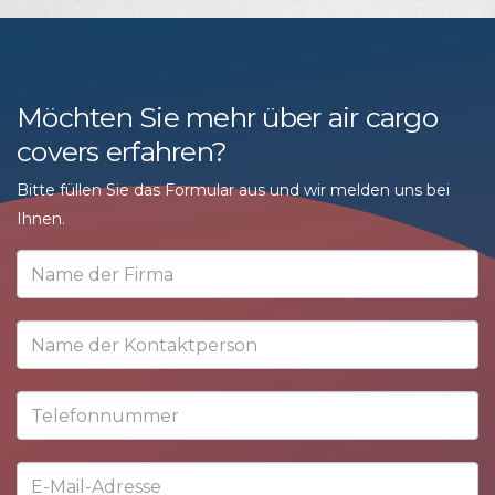
Möchten Sie mehr über air cargo
covers erfahren?
Bitte füllen Sie das Formular aus und wir melden uns bei
Ihnen.
Name
der
Firma
Name
der
Kontaktperson
Telefonnummer
E-